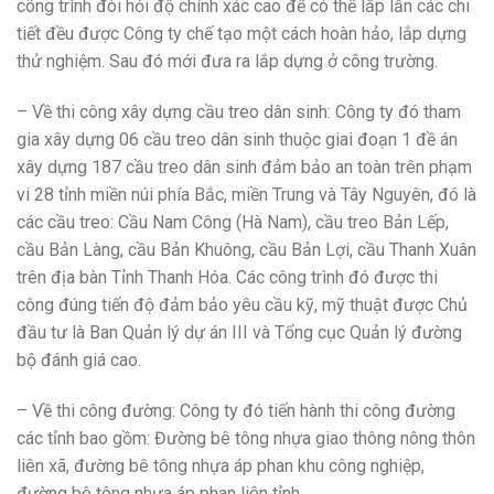
công trình đòi hỏi độ chính xác cao để có thể lắp lẫn các chi
tiết đều được Công ty chế tạo một cách hoàn hảo, lắp dựng
thử nghiệm. Sau đó mới đưa ra lắp dựng ở công trường.
– Về thi công xây dựng cầu treo dân sinh: Công ty đó tham
gia xây dựng 06 cầu treo dân sinh thuộc giai đoạn 1 đề án
xây dựng 187 cầu treo dân sinh đảm bảo an toàn trên phạm
vi 28 tỉnh miền núi phía Bắc, miền Trung và Tây Nguyên, đó là
các cầu treo: Cầu Nam Công (Hà Nam), cầu treo Bản Lếp,
cầu Bản Làng, cầu Bản Khuông, cầu Bản Lợi, cầu Thanh Xuân
trên địa bàn Tỉnh Thanh Hóa. Các công trình đó được thi
công đúng tiến độ đảm bảo yêu cầu kỹ, mỹ thuật được Chủ
đầu tư là Ban Quản lý dự án III và Tổng cục Quản lý đường
bộ đánh giá cao.
– Về thi công đường: Công ty đó tiến hành thi công đường
các tỉnh bao gồm: Đường bê tông nhựa giao thông nông thôn
liên xã, đường bê tông nhựa áp phan khu công nghiệp,
đường bê tông nhựa áp phan liên tỉnh.